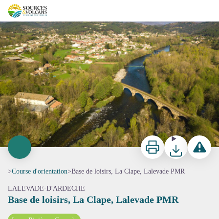
Base de loisirs, La Clape, Lalevade PMR
Vue générale de la vallée de l'Ardèche à Lalevade - S_BUGNON
Imprimer
Télécharger
Signaler 
>
Course d'orientation
>
Base de loisirs, La Clape, Lalevade PMR
LALEVADE-D'ARDECHE
Base de loisirs, La Clape, Lalevade PMR