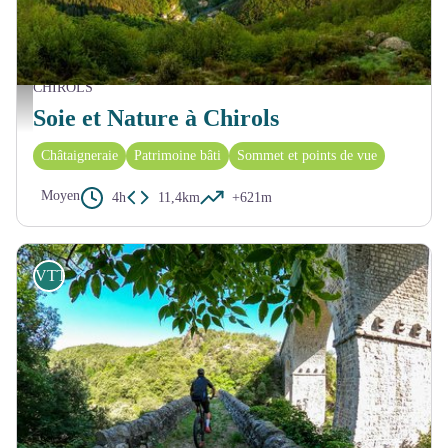
CHIROLS
Le village de Chirols et la vallée de la Fontaulière depuis les hauteurs - S.Bugnon-ASV
Soie et Nature à Chirols
Châtaigneraie
Patrimoine bâti
Sommet et points de vue
Moyen
4h
11,4km
+621m
VTT