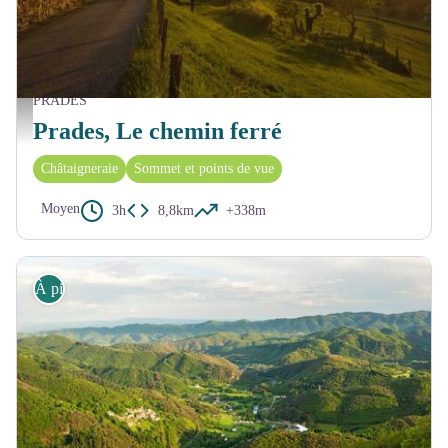
PRADES
Coucher de soleil sur l'église - S.Bugnon-ASV
Prades, Le chemin ferré
Châtaigneraie
Sommet et points de vue
Moyen
3h
8,8km
+338m
À pied