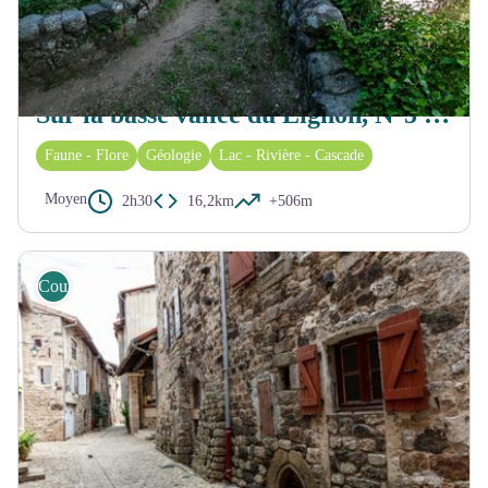
JAUJAC
Sur la basse vallée du Lignon, N°5 Rouge
Faune - Flore
Géologie
Lac - Rivière - Cascade
Moyen
2h30
16,2km
+506m
Course d'orientation