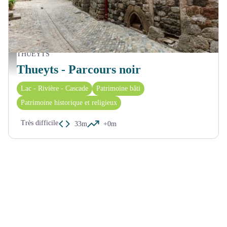
THUEYTS
Centre ancien Thueyts - OT_ASV
Thueyts - Parcours noir
Lac - Rivière - Cascade
Patrimoine bâti
Patrimoine historique et religieux
Très difficile
33m
+0m