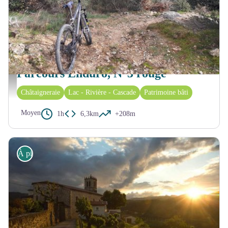
JAUJAC
Parcours Enduro, N°3 rouge
Descente d'une calade depuis Chambelasse - Florian_ASV
Châtaigneraie
Lac - Rivière - Cascade
Patrimoine bâti
Moyen
1h
6,3km
+208m
À pied