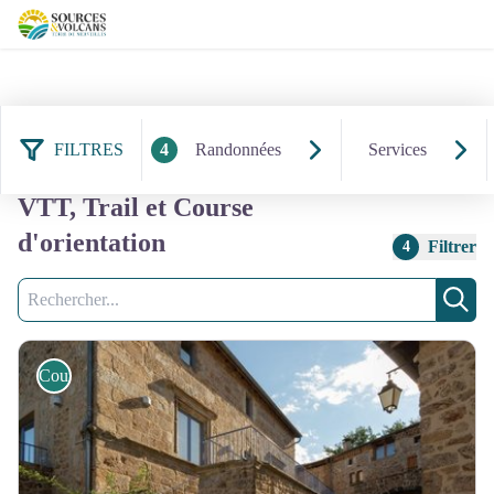
FILTRES
4
Randonnées
Services
55 résultats randonnées : À pied,
VTT, Trail et Course
d'orientation
Filtrer
4
Recherche
Rech
Course d'orientation