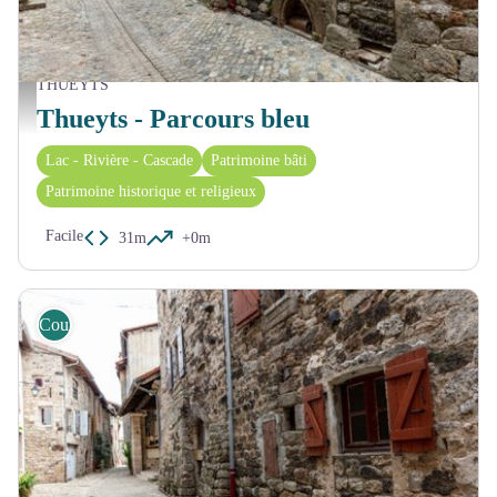
THUEYTS
Centre ancien Thueyts - OT_ASV
Thueyts - Parcours bleu
Lac - Rivière - Cascade
Patrimoine bâti
Patrimoine historique et religieux
Facile
31m
+0m
Course d'orientation