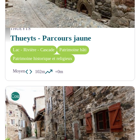
THUEYTS
Centre ancien Thueyts - OT_ASV
Thueyts - Parcours jaune
Lac - Rivière - Cascade
Patrimoine bâti
Patrimoine historique et religieux
Moyen
102m
+0m
Course d'orientation