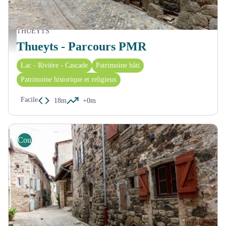
THUEYTS
Centre ancien Thueyts - OT_ASV
Thueyts - Parcours PMR
Lac - Rivière - Cascade
Patrimoine bâti
Patrimoine historique et religieux
Facile
18m
+0m
Course d'orientation