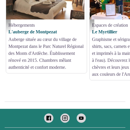
Hébergements
Espaces de création
auberge de montpezat 1 - M. Rouxel
Boutique le Myrtillier à Mon
L'auberge de Montpezat
Le Myrtillier
Auberge située au cœur du village de
Graphisme et sérigra
Montpezat dans le Parc Naturel Régional
shirts, sacs, carnets 
des Monts d'Ardèche. Établissement
et imprimés à la mai
rénové en 2015. Chambres mêlant
à l'eau). Découvrez 
authenticité et confort moderne.
chèvres et leurs jeu
aux couleurs de l'Ar