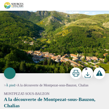
A la découverte de Montpezat-sous-Bauzon, Chalias
Vue générale du village de Montpezat-sous-Bauzon - S.Bugnon-ASV
Imprimer
Télécharger
Signaler 
>
À pied
>
A la découverte de Montpezat-sous-Bauzon, Chalias
MONTPEZAT-SOUS-BAUZON
A la découverte de Montpezat-sous-Bauzon,
Chalias