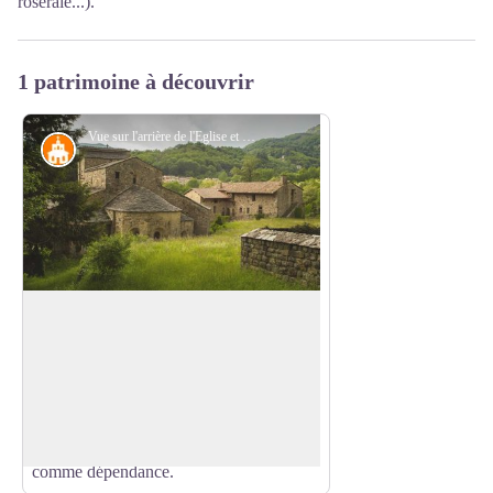
roseraie...).
1 patrimoine à découvrir
Vue sur l'arrière de l'Eglise et du Prieuré de Clastre - S.Bugnon-ASV
Patrimoine historique et religieux
Le Prieuré de Clastres
Au départ résidence des moines (clastre =
lieu clos), il devint le lieu d'habitation du
Voir l'image en plein écran
prieur de l'église. Il a été aménagé en
hôpital - hospice vers 1895, puis utilisé
comme bâtiment de ferme ayant l'église
comme dépendance.