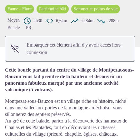
Voir l'image en plein écran
Faune - Flore
Patrimoine bâti
Sommet et points de vue
Moyen
2h30
6,6km
+284m
-288m
Boucle
PR
Embarquer cet élément afin d'y avoir accès hors
connexion
Cette boucle partant du centre du village de Montpezat-sous-
Bauzon vous fait prendre de la hauteur et découvrir un
panorama fabuleux marqué par une ancienne activité
volcanique (5 volcans).
Montpezat-sous-Bauzon est un village riche en histoire, niché
dans une vallée aux portes de la montagne ardéchoise, vous
sillonnerez des sentiers préservés.
Au gré de cette balade, partez à la découverte des hameaux de
Chalias et les Plantades, tout en découvrant les richesses
culturelles du village (prieuré, chapelle, églises, châteaux,